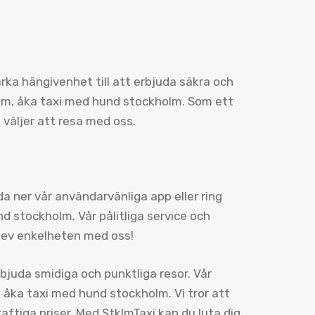
tarka hängivenhet till att erbjuda säkra och
dom, åka taxi med hund stockholm. Som ett
 väljer att resa med oss.
a ner vår användarvänliga app eller ring
d stockholm. Vår pålitliga service och
plev enkelheten med oss!
erbjuda smidiga och punktliga resor. Vår
, åka taxi med hund stockholm. Vi tror att
raftiga priser. Med StklmTaxi kan du luta dig