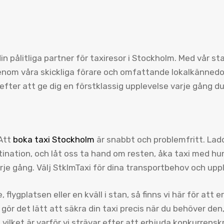
din pålitliga partner för taxiresor i Stockholm. Med vår s
 genom våra skickliga förare och omfattande lokalkänne
efter att ge dig en förstklassig upplevelse varje gång du
 Att
boka taxi Stockholm
är snabbt och problemfritt. Ladd
nation, och låt oss ta hand om resten, åka taxi med hun
arje gång. Välj StklmTaxi för dina transportbehov och up
flygplatsen eller en kväll i stan, så finns vi här för att 
gör det lätt att säkra din taxi precis när du behöver den
 vilket är varför vi strävar efter att erbjuda konkurrensk