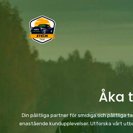
Skip
to
content
Åka 
Din pålitliga partner för smidiga och pålitliga 
enastående kundupplevelser. Utforska vårt utbud