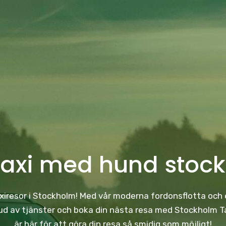
taxi med hund stoc
taxiresor i Stockholm! Med vår moderna fordonsflotta och e
 av tjänster och boka din nästa resa med Stockholm Taxi
är här för att göra din resa så smidig som möjligt!