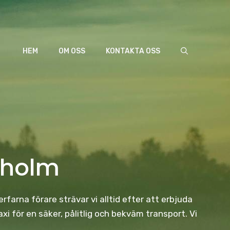
HEM
OM OSS
KONTAKTA OSS
kholm
rfarna förare strävar vi alltid efter att erbjuda
 för en säker, pålitlig och bekväm transport. Vi