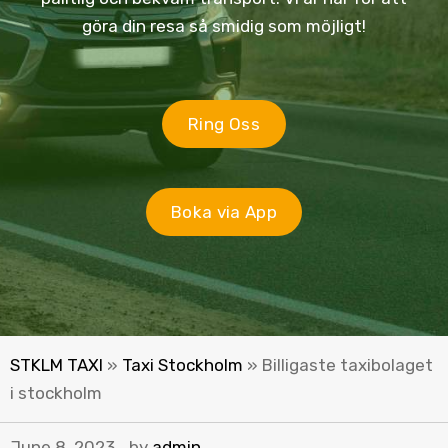
göra din resa så smidig som möjligt!
Ring Oss
Boka via App
STKLM TAXI
»
Taxi Stockholm
»
Billigaste taxibolaget
i stockholm
June 8, 2023
by
admin