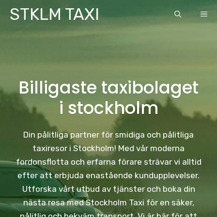
Skip
STKLM TAXI
ME
to
content
Billigaste taxibolaget
i stockholm
Din pålitliga partner för smidiga och pålitliga
taxiresor i Stockholm! Med vår moderna
fordonsflotta och erfarna förare strävar vi alltid
efter att erbjuda enastående kundupplevelser.
Utforska vårt utbud av tjänster och boka din
nästa resa med Stockholm Taxi för en säker,
pålitlig och bekväm transport. Vi är här för att