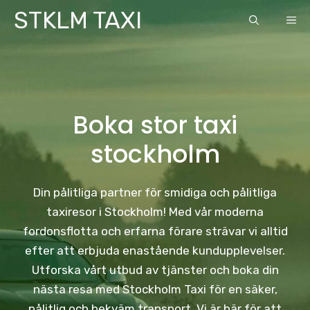
Skip
STKLM TAXI
ME
to
content
Boka stor taxi
stockholm
Din pålitliga partner för smidiga och pålitliga
taxiresor i Stockholm! Med vår moderna
fordonsflotta och erfarna förare strävar vi alltid
efter att erbjuda enastående kundupplevelser.
Utforska vårt utbud av tjänster och boka din
nästa resa med Stockholm Taxi för en säker,
pålitlig och bekväm transport. Vi är här för att