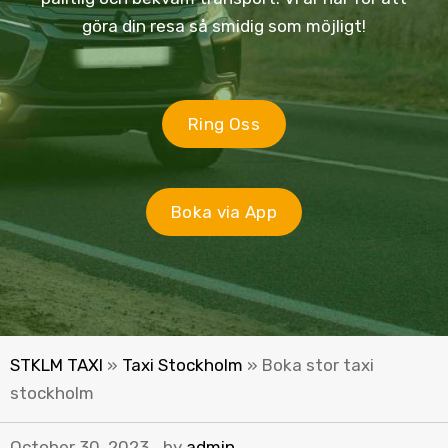
göra din resa så smidig som möjligt!
Ring Oss
Boka via App
STKLM TAXI
»
Taxi Stockholm
»
Boka stor taxi
stockholm
October 30, 2023
by
admin