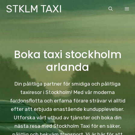
Skip
STKLM TAXI
ME
to
content
Boka taxi stockholm
arlanda
Din pålitliga partner för smidiga och pålitliga
taxiresor i Stockholm! Med vår moderna
fordonsflotta och erfarna förare strävar vi alltid
efter att erbjuda enastående kundupplevelser.
Utforska vårt utbud av tjänster och boka din
nästa resa med Stockholm Taxi för en säker,
pålitlig och bekväm transport. Vi är här för att