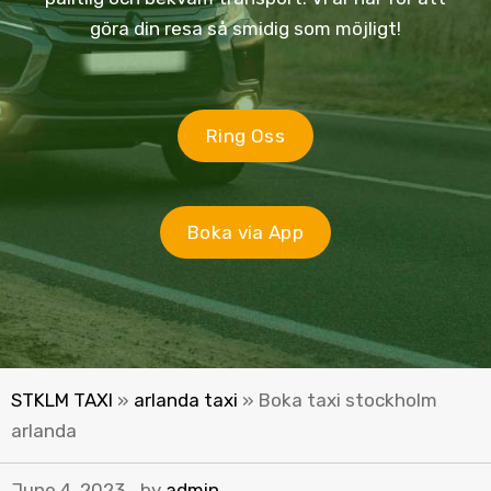
göra din resa så smidig som möjligt!
Ring Oss
Boka via App
STKLM TAXI
»
arlanda taxi
»
Boka taxi stockholm
arlanda
June 4, 2023
by
admin