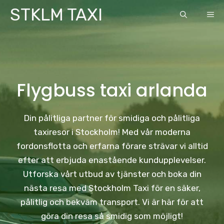
Skip
STKLM TAXI
ME
to
content
Flygbuss taxi arlanda
Din pålitliga partner för smidiga och pålitliga
taxiresor i Stockholm! Med vår moderna
fordonsflotta och erfarna förare strävar vi alltid
efter att erbjuda enastående kundupplevelser.
Utforska vårt utbud av tjänster och boka din
nästa resa med Stockholm Taxi för en säker,
pålitlig och bekväm transport. Vi är här för att
göra din resa så smidig som möjligt!