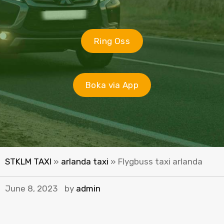
Ring Oss
Boka via App
STKLM TAXI
»
arlanda taxi
»
Flygbuss taxi arlanda
June 8, 2023
by
admin