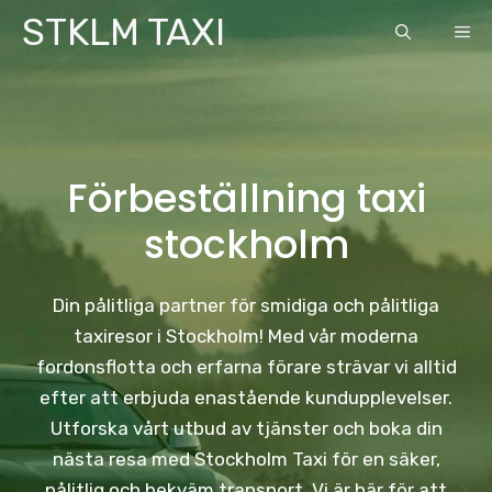
Skip
STKLM TAXI
ME
to
content
Förbeställning taxi
stockholm
Din pålitliga partner för smidiga och pålitliga
taxiresor i Stockholm! Med vår moderna
fordonsflotta och erfarna förare strävar vi alltid
efter att erbjuda enastående kundupplevelser.
Utforska vårt utbud av tjänster och boka din
nästa resa med Stockholm Taxi för en säker,
pålitlig och bekväm transport. Vi är här för att