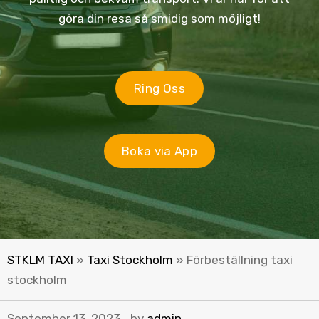
göra din resa så smidig som möjligt!
Ring Oss
Boka via App
STKLM TAXI
»
Taxi Stockholm
»
Förbeställning taxi
stockholm
September 13, 2023
by
admin