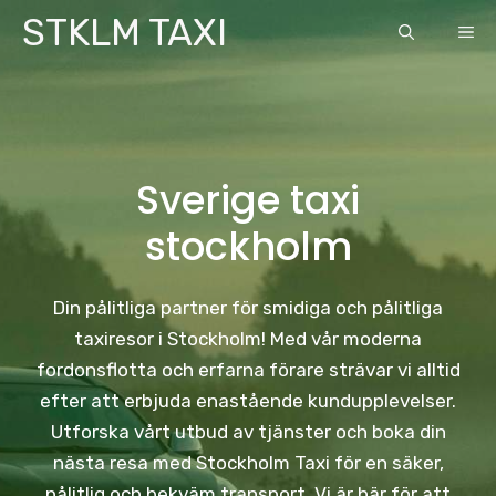
Skip
STKLM TAXI
ME
to
content
Sverige taxi
stockholm
Din pålitliga partner för smidiga och pålitliga
taxiresor i Stockholm! Med vår moderna
fordonsflotta och erfarna förare strävar vi alltid
efter att erbjuda enastående kundupplevelser.
Utforska vårt utbud av tjänster och boka din
nästa resa med Stockholm Taxi för en säker,
pålitlig och bekväm transport. Vi är här för att