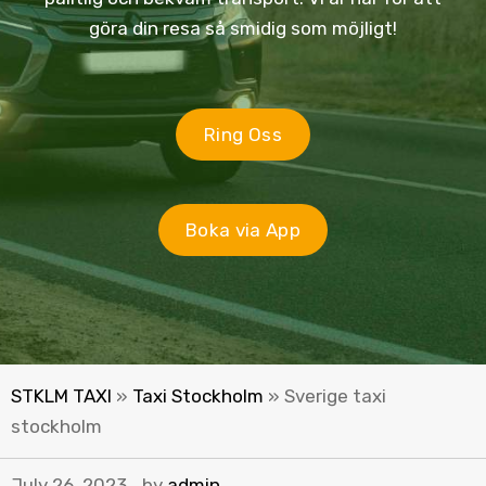
göra din resa så smidig som möjligt!
Ring Oss
Boka via App
STKLM TAXI
»
Taxi Stockholm
»
Sverige taxi
stockholm
July 26, 2023
by
admin