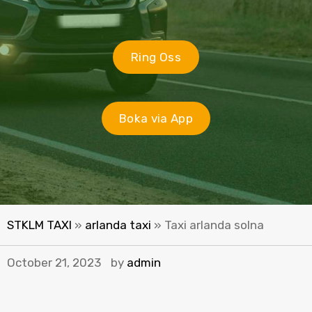
Ring Oss
Boka via App
STKLM TAXI
»
arlanda taxi
»
Taxi arlanda solna
October 21, 2023
by
admin