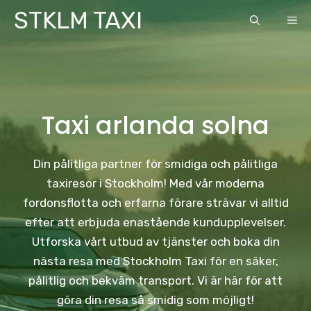
Skip
STKLM TAXI
ME
to
content
Taxi arlanda solna
Din pålitliga partner för smidiga och pålitliga
taxiresor i Stockholm! Med vår moderna
fordonsflotta och erfarna förare strävar vi alltid
efter att erbjuda enastående kundupplevelser.
Utforska vårt utbud av tjänster och boka din
nästa resa med Stockholm Taxi för en säker,
pålitlig och bekväm transport. Vi är här för att
göra din resa så smidig som möjligt!