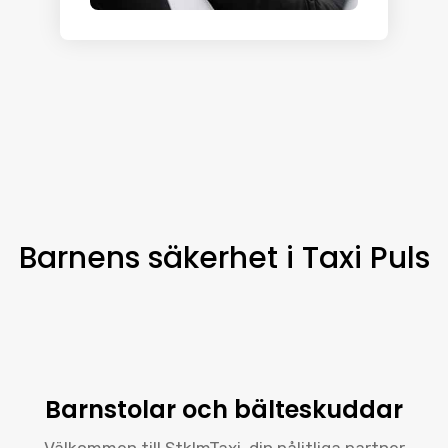
Barnens säkerhet i Taxi Puls
Barnstolar och bälteskuddar
Välkommen till StklmTaxi, din pålitliga partner