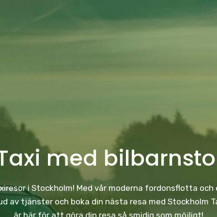
Taxi med bilbarnsto
taxiresor i Stockholm! Med vår moderna fordonsflotta och e
 av tjänster och boka din nästa resa med Stockholm Taxi
är här för att göra din resa så smidig som möjligt!