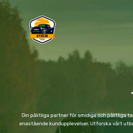
Skip
to
content
Din pålitliga partner för smidiga och pålitliga 
enastående kundupplevelser. Utforska vårt utbud