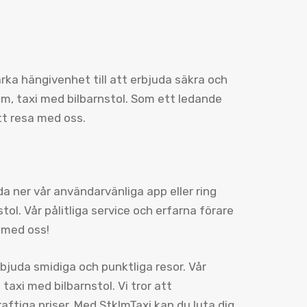
tarka hängivenhet till att erbjuda säkra och
m, taxi med bilbarnstol. Som ett ledande
att resa med oss.
a ner vår användarvänliga app eller ring
ol. Vår pålitliga service och erfarna förare
 med oss!
erbjuda smidiga och punktliga resor. Vår
taxi med bilbarnstol. Vi tror att
raftiga priser. Med StklmTaxi kan du luta dig