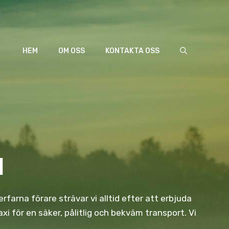
HEM
OM OSS
KONTAKTA OSS
l
rfarna förare strävar vi alltid efter att erbjuda
 för en säker, pålitlig och bekväm transport. Vi