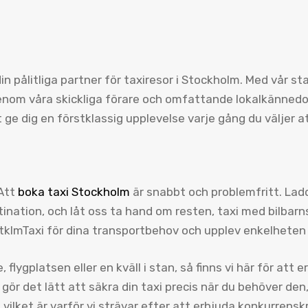
din pålitliga partner för taxiresor i Stockholm. Med vår s
 genom våra skickliga förare och omfattande lokalkännedo
t ge dig en förstklassig upplevelse varje gång du väljer 
 Att
boka taxi Stockholm
är snabbt och problemfritt. Ladd
nation, och låt oss ta hand om resten, taxi med bilbarnst
 StklmTaxi för dina transportbehov och upplev enkelheten
flygplatsen eller en kväll i stan, så finns vi här för att 
ör det lätt att säkra din taxi precis när du behöver den, 
 vilket är varför vi strävar efter att erbjuda konkurrensk