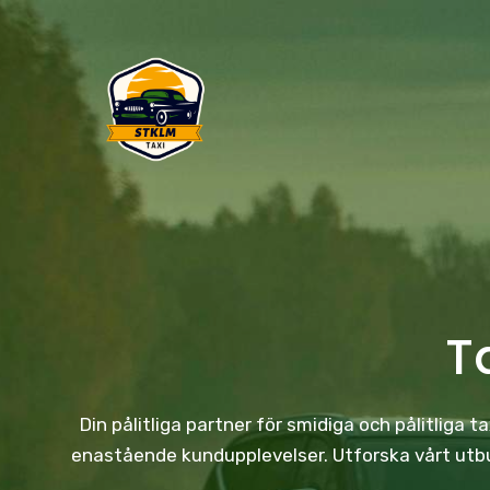
Skip
to
content
T
Din pålitliga partner för smidiga och pålitliga 
enastående kundupplevelser. Utforska vårt utbud