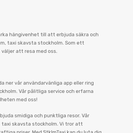
tarka hängivenhet till att erbjuda säkra och
om, taxi skavsta stockholm. Som ett
 väljer att resa med oss.
a ner vår användarvänliga app eller ring
kholm. Vår pålitliga service och erfarna
elheten med oss!
erbjuda smidiga och punktliga resor. Vår
 taxi skavsta stockholm. Vi tror att
raftiga priser. Med StklmTaxi kan du luta dig