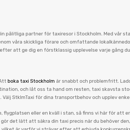
din pålitliga partner för taxiresor i Stockholm. Med vår s
 genom våra skickliga förare och omfattande lokalkänned
efter att ge dig en förstklassig upplevelse varje gång du
 Att
boka taxi Stockholm
är snabbt och problemfritt. Ladd
nation, och låt oss ta hand om resten, taxi skavsta stoc
g. Välj StklmTaxi för dina transportbehov och upplev enk
flygplatsen eller en kväll i stan, så finns vi här för att 
gör det lätt att säkra din taxi precis när du behöver den,
 vilket är varför vi strävar efter att erbjuda konkurrensk