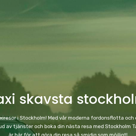
axi skavsta stockho
taxiresor i Stockholm! Med vår moderna fordonsflotta och e
 av tjänster och boka din nästa resa med Stockholm Taxi
är här för att göra din resa så smidig som möjligt!