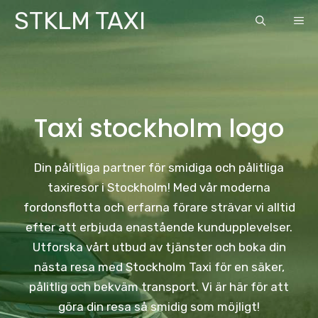
Skip
STKLM TAXI
ME
to
content
Taxi stockholm logo
Din pålitliga partner för smidiga och pålitliga
taxiresor i Stockholm! Med vår moderna
fordonsflotta och erfarna förare strävar vi alltid
efter att erbjuda enastående kundupplevelser.
Utforska vårt utbud av tjänster och boka din
nästa resa med Stockholm Taxi för en säker,
pålitlig och bekväm transport. Vi är här för att
göra din resa så smidig som möjligt!