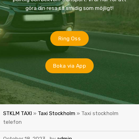
göra din resa så smidig som möjligt!
Ring Oss
Boka via App
STKLM TAXI
»
Taxi Stockholm
»
Taxi stockholm
telefon
October 18, 2023
by
admin