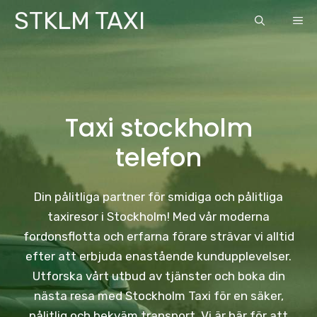
Skip
STKLM TAXI
ME
to
content
Taxi stockholm
telefon
Din pålitliga partner för smidiga och pålitliga
taxiresor i Stockholm! Med vår moderna
fordonsflotta och erfarna förare strävar vi alltid
efter att erbjuda enastående kundupplevelser.
Utforska vårt utbud av tjänster och boka din
nästa resa med Stockholm Taxi för en säker,
pålitlig och bekväm transport. Vi är här för att