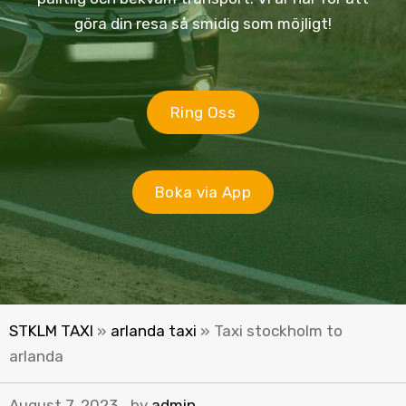
göra din resa så smidig som möjligt!
Ring Oss
Boka via App
STKLM TAXI
»
arlanda taxi
»
Taxi stockholm to
arlanda
August 7, 2023
by
admin