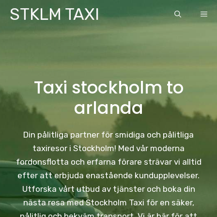
Skip
STKLM TAXI
ME
to
content
Taxi stockholm to
arlanda
Din pålitliga partner för smidiga och pålitliga
taxiresor i Stockholm! Med vår moderna
fordonsflotta och erfarna förare strävar vi alltid
efter att erbjuda enastående kundupplevelser.
Utforska vårt utbud av tjänster och boka din
nästa resa med Stockholm Taxi för en säker,
pålitlig och bekväm transport. Vi är här för att