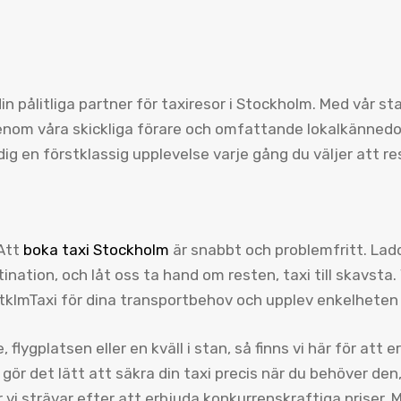
din pålitliga partner för taxiresor i Stockholm. Med vår s
genom våra skickliga förare och omfattande lokalkännedom
dig en förstklassig upplevelse varje gång du väljer att r
 Att
boka taxi Stockholm
är snabbt och problemfritt. Ladd
ation, och låt oss ta hand om resten, taxi till skavsta. 
 StklmTaxi för dina transportbehov och upplev enkelheten
flygplatsen eller en kväll i stan, så finns vi här för att 
ör det lätt att säkra din taxi precis när du behöver den, t
r vi strävar efter att erbjuda konkurrenskraftiga priser. M