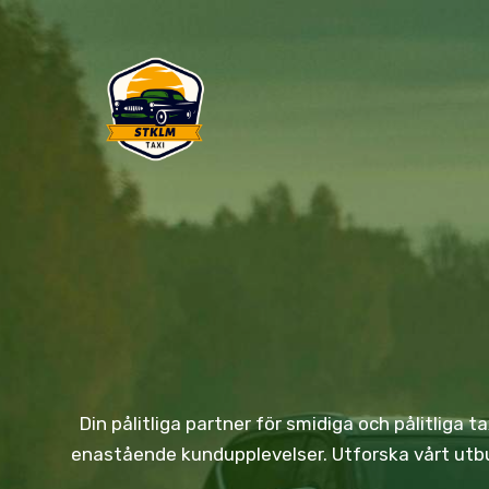
Skip
to
content
Din pålitliga partner för smidiga och pålitliga 
enastående kundupplevelser. Utforska vårt utbud