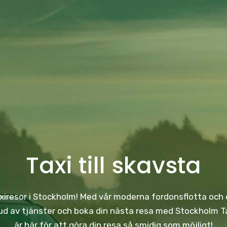
Taxi till skavsta
taxiresor i Stockholm! Med vår moderna fordonsflotta och e
 av tjänster och boka din nästa resa med Stockholm Taxi
är här för att göra din resa så smidig som möjligt!