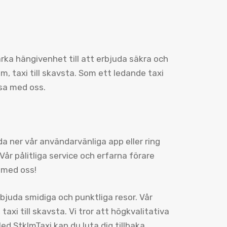
tarka hängivenhet till att erbjuda säkra och
, taxi till skavsta. Som ett ledande taxi
esa med oss.
a ner vår användarvänliga app eller ring
Vår pålitliga service och erfarna förare
 med oss!
erbjuda smidiga och punktliga resor. Vår
axi till skavsta. Vi tror att högkvalitativa
ed StklmTaxi kan du luta dig tillbaka,