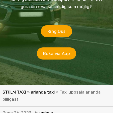
göra din resa så smidig som möjligt!
Ring Oss
Boka via App
STKLM TAXI
»
arlanda taxi
»
Taxi uppsala arlanda
billigast
June 26, 2023
by
admin