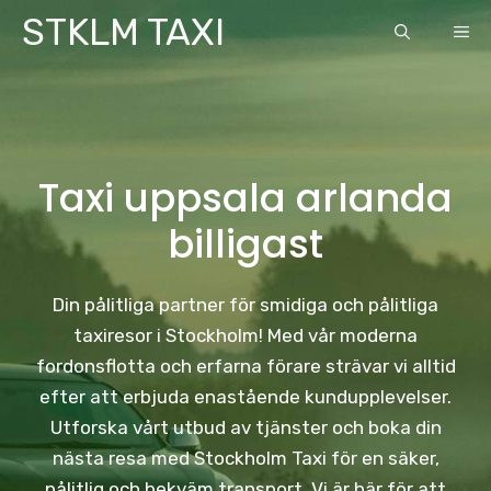
Skip
STKLM TAXI
ME
to
content
Taxi uppsala arlanda
billigast
Din pålitliga partner för smidiga och pålitliga
taxiresor i Stockholm! Med vår moderna
fordonsflotta och erfarna förare strävar vi alltid
efter att erbjuda enastående kundupplevelser.
Utforska vårt utbud av tjänster och boka din
nästa resa med Stockholm Taxi för en säker,
pålitlig och bekväm transport. Vi är här för att