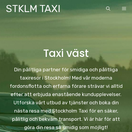
Skip
STKLM TAXI
ME
to
content
Taxi väst
Din pålitliga partner för smidiga och pålitliga
taxiresor i Stockholm! Med vår moderna
fordonsflotta och erfarna förare strävar vi alltid
efter att erbjuda enastående kundupplevelser.
Utforska vårt utbud av tjänster och boka din
nästa resa med Stockholm Taxi för en säker,
pålitlig och bekväm transport. Vi är här för att
göra din resa så smidig som möjligt!