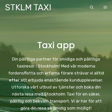
Skip
STKLM TAXI
ME
to
content
Taxi app
Din pålitliga partner för smidiga och pålitliga
taxiresor i Stockholm! Med vår moderna
fordonsflotta och erfarna förare strävar vi alltid
efter att erbjuda enastående kundupplevelser.
Utforska vårt utbud av tjänster och boka din
nästa resa med Stockholm Taxi för en säker,
pålitlig och bekväm transport. Vi är här för att
göra din resa så smidig som möjligt!