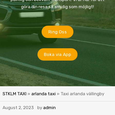
göra din resa så smidig som möjligt!
Ring Oss
Boka via App
STKLM TAXI
»
arlanda taxi
»
Taxi arlanda vällingby
August 2, 2023
by
admin