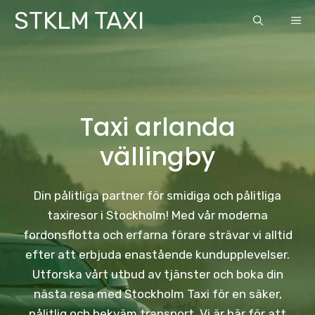
Skip
STKLM TAXI
ME
to
content
Taxi arlanda
vällingby
Din pålitliga partner för smidiga och pålitliga
taxiresor i Stockholm! Med vår moderna
fordonsflotta och erfarna förare strävar vi alltid
efter att erbjuda enastående kundupplevelser.
Utforska vårt utbud av tjänster och boka din
nästa resa med Stockholm Taxi för en säker,
pålitlig och bekväm transport. Vi är här för att