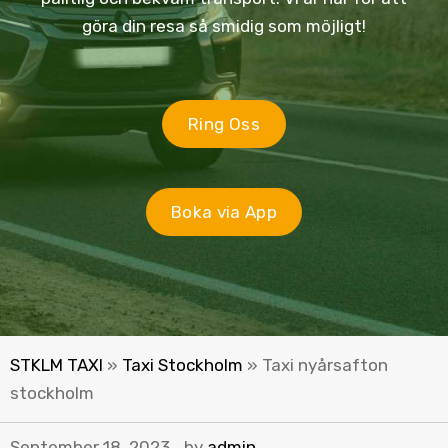
göra din resa så smidig som möjligt!
Ring Oss
Boka via App
STKLM TAXI
»
Taxi Stockholm
»
Taxi nyårsafton
stockholm
September 18, 2023
by
admin