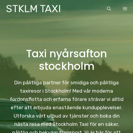
Skip
STKLM TAXI
ME
to
content
Taxi nyårsafton
stockholm
Din pålitliga partner för smidiga och pålitliga
taxiresor i Stockholm! Med vår moderna
fordonsflotta och erfarna förare strävar vi alltid
efter att erbjuda enastående kundupplevelser.
Utforska vårt utbud av tjänster och boka din
nästa resa med Stockholm Taxi för en säker,
pålitlig och bekväm transport. Vi är här för att