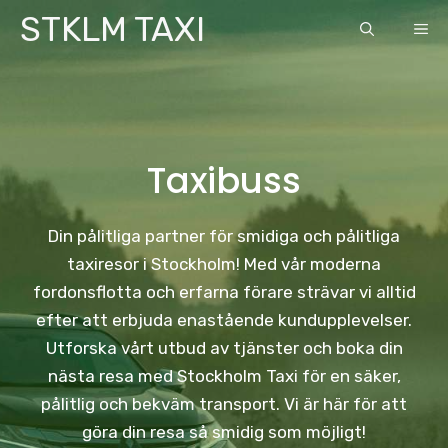
Skip
STKLM TAXI
ME
to
content
Taxibuss
Din pålitliga partner för smidiga och pålitliga
taxiresor i Stockholm! Med vår moderna
fordonsflotta och erfarna förare strävar vi alltid
efter att erbjuda enastående kundupplevelser.
Utforska vårt utbud av tjänster och boka din
nästa resa med Stockholm Taxi för en säker,
pålitlig och bekväm transport. Vi är här för att
göra din resa så smidig som möjligt!